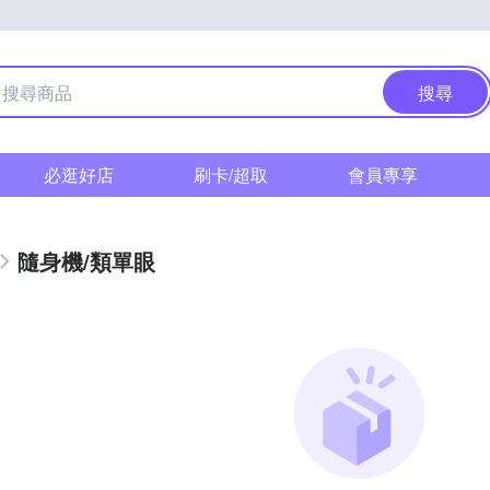
搜尋
必逛好店
刷卡/超取
會員專享
隨身機/類單眼