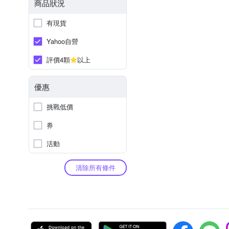
商品狀況
有現貨
Yahoo自營
評價4顆
以上
優惠
挑戰低價
券
活動
清除所有條件