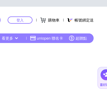
購物車
帳號綁定送
登入
看更多
uniopen 聯名卡
超贈點