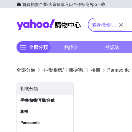
首頁
拍賣
企業/大宗採購入口
合作招商
App下載
Yahoo購物中心
隨身機/類單
眼
全部分類
點換券
登記送
手機/相機/耳機/穿戴
相機
Panasonic
相關分類
手機/相機/耳機/穿戴
相機
Panasonic