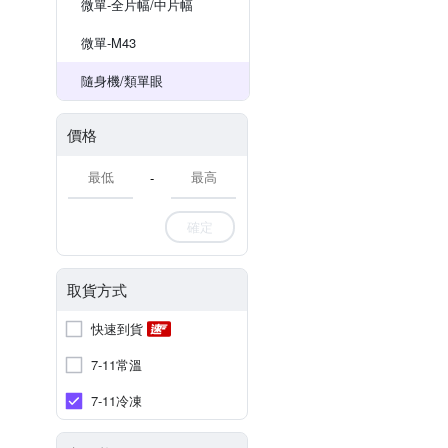
微單-全片幅/中片幅
微單-M43
隨身機/類單眼
價格
-
確定
取貨方式
快速到貨
7-11常溫
7-11冷凍