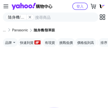
Yahoo購物中心
登入
隨身機/類
單眼
Panasonic
隨身機/類單眼
品牌
快速到貨
有現貨
挑戰低價
價格低到高
排序