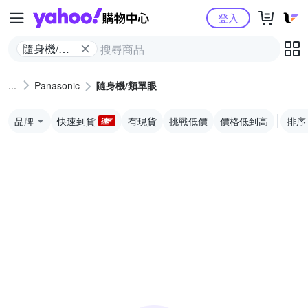
Yahoo購物中心
登入
隨身機/類
單眼
Panasonic
隨身機/類單眼
品牌
快速到貨
有現貨
挑戰低價
價格低到高
排序