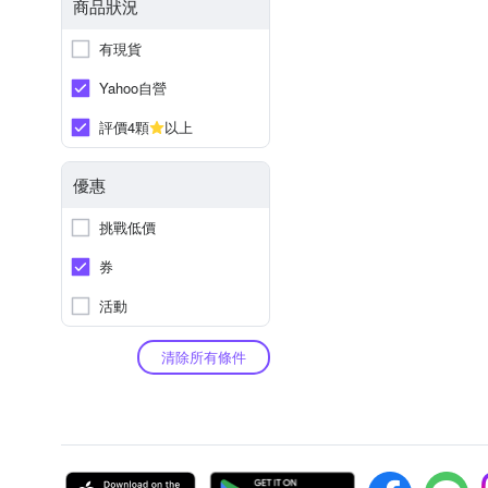
商品狀況
有現貨
Yahoo自營
評價4顆
以上
優惠
挑戰低價
券
活動
清除所有條件