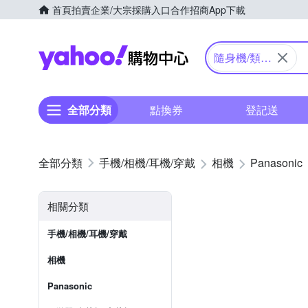
首頁
拍賣
企業/大宗採購入口
合作招商
App下載
Yahoo購物中心
隨身機/類單
眼
全部分類
點換券
登記送
手機/相機/耳機/穿戴
相機
Panasonic
相關分類
手機/相機/耳機/穿戴
相機
Panasonic