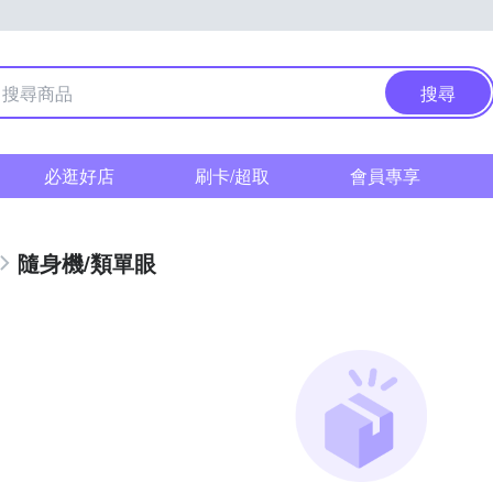
搜尋
必逛好店
刷卡/超取
會員專享
隨身機/類單眼