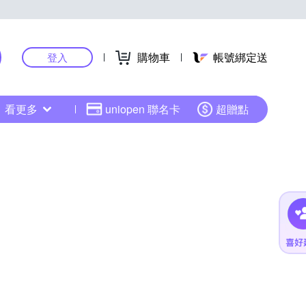
購物車
帳號綁定送
登入
看更多
uniopen 聯名卡
超贈點