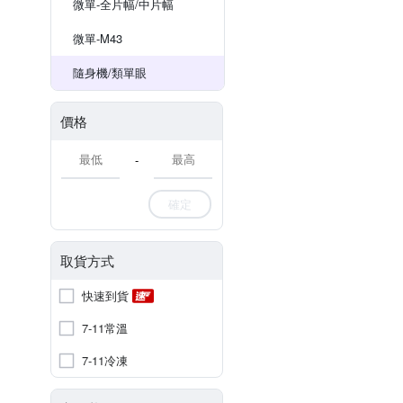
微單-全片幅/中片幅
微單-M43
隨身機/類單眼
價格
-
確定
取貨方式
快速到貨
7-11常溫
7-11冷凍