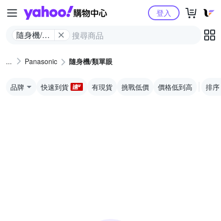
Yahoo購物中心
登入
隨身機/類
單眼
Panasonic
隨身機/類單眼
品牌
快速到貨
有現貨
挑戰低價
價格低到高
排序