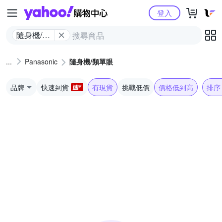
Yahoo購物中心
登入
隨身機/類
單眼
Panasonic
隨身機/類單眼
品牌
快速到貨
有現貨
挑戰低價
價格低到高
排序