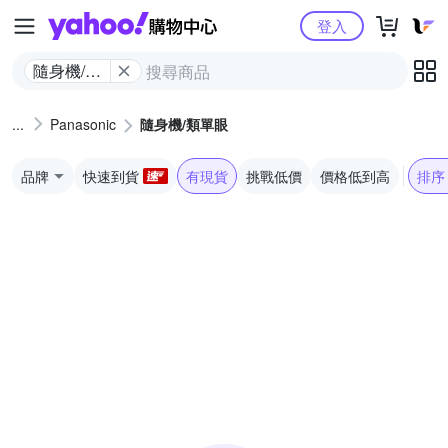
Yahoo購物中心
登入
隨身機/類
單眼
Panasonic
隨身機/類單眼
品牌
快速到貨
有現貨
挑戰低價
價格低到高
排序