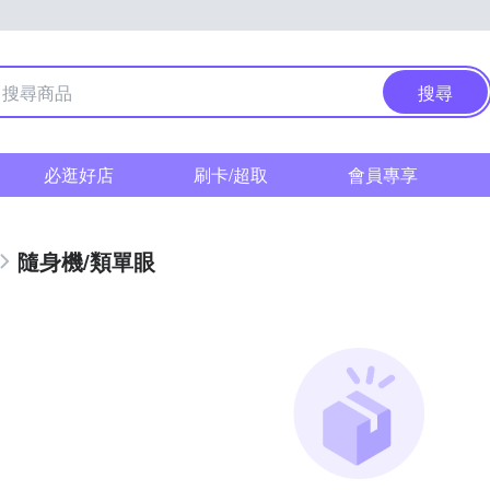
搜尋
必逛好店
刷卡/超取
會員專享
隨身機/類單眼