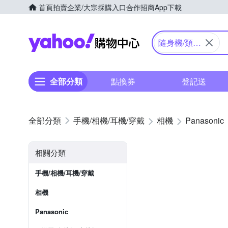
首頁
拍賣
企業/大宗採購入口
合作招商
App下載
Yahoo購物中心
隨身機/類單
眼
全部分類
點換券
登記送
手機/相機/耳機/穿戴
相機
Panasonic
相關分類
手機/相機/耳機/穿戴
相機
Panasonic