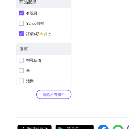
商品狀況
有現貨
Yahoo自營
評價4顆
以上
優惠
挑戰低價
券
活動
清除所有條件