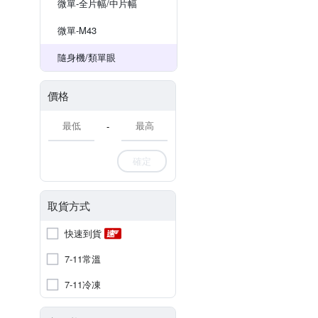
微單-全片幅/中片幅
微單-M43
隨身機/類單眼
價格
-
確定
取貨方式
快速到貨
7-11常溫
7-11冷凍