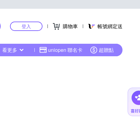
購物車
帳號綁定送
登入
看更多
uniopen 聯名卡
超贈點