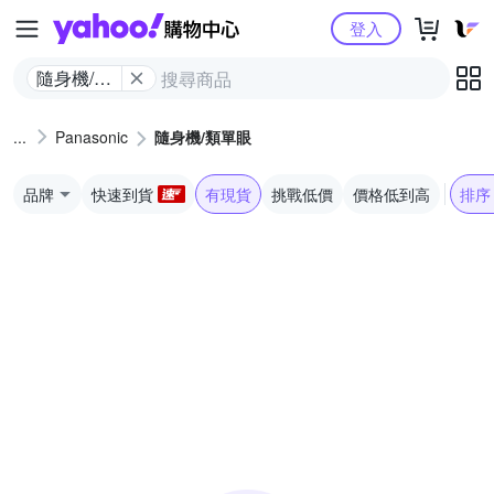
Yahoo購物中心
登入
隨身機/類
單眼
Panasonic
隨身機/類單眼
品牌
快速到貨
有現貨
挑戰低價
價格低到高
排序