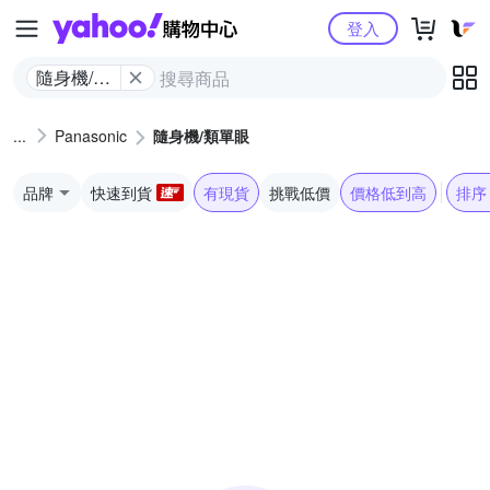
Yahoo購物中心
登入
隨身機/類
單眼
Panasonic
隨身機/類單眼
品牌
快速到貨
有現貨
挑戰低價
價格低到高
排序