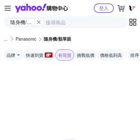
Yahoo購物中心
登入
隨身機/類
單眼
Panasonic
隨身機/類單眼
品牌
快速到貨
有現貨
挑戰低價
價格低到高
排序