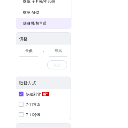
微單-全片幅/中片幅
微單-M43
隨身機/類單眼
價格
-
確定
取貨方式
快速到貨
7-11常溫
7-11冷凍