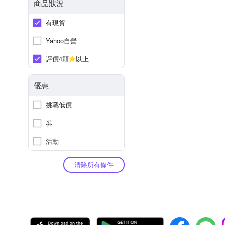
商品狀況
有現貨
Yahoo自營
評價4顆
以上
優惠
挑戰低價
券
活動
清除所有條件