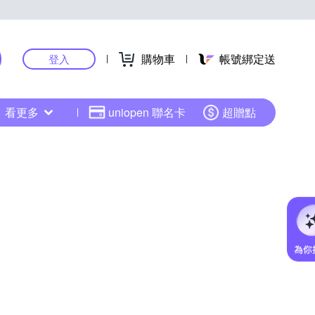
購物車
帳號綁定送
登入
看更多
uniopen 聯名卡
超贈點