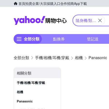
首頁
拍賣
企業/大宗採購入口
合作招商
App下載
Yahoo購物中心
隨身機/類單
眼
全部分類
點換券
登記送
手機/相機/耳機/穿戴
相機
Panasonic
相關分類
手機/相機/耳機/穿戴
相機
Panasonic