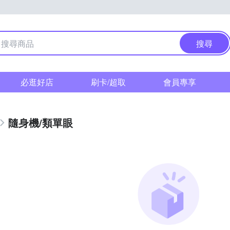
搜尋
必逛好店
刷卡/超取
會員專享
隨身機/類單眼