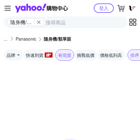
Yahoo購物中心
登入
隨身機/類
單眼
Panasonic
隨身機/類單眼
品牌
快速到貨
有現貨
挑戰低價
價格低到高
排序