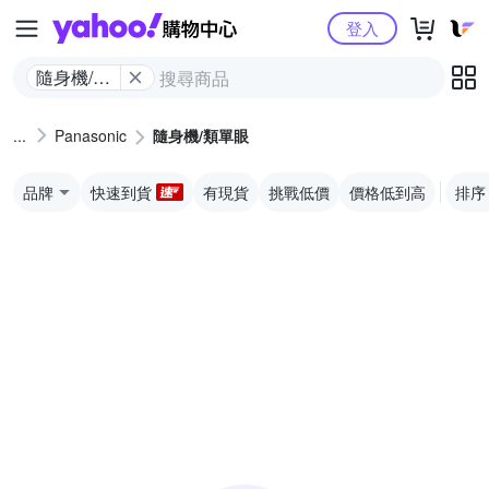
Yahoo購物中心
登入
隨身機/類
單眼
Panasonic
隨身機/類單眼
品牌
快速到貨
有現貨
挑戰低價
價格低到高
排序