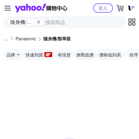
Yahoo購物中心
登入
隨身機/類
單眼
Panasonic
隨身機/類單眼
品牌
快速到貨
有現貨
挑戰低價
價格低到高
排序