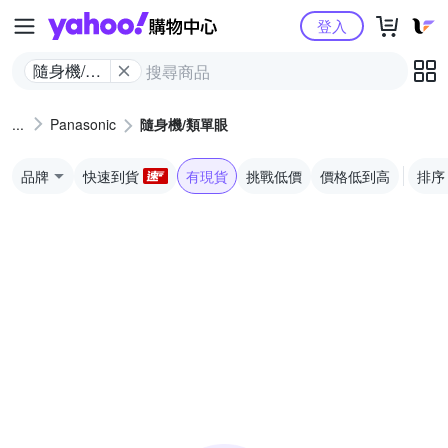
Yahoo購物中心
登入
隨身機/類
單眼
Panasonic
隨身機/類單眼
品牌
快速到貨
有現貨
挑戰低價
價格低到高
排序