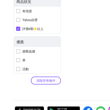
商品狀況
有現貨
Yahoo自營
評價4顆
以上
優惠
挑戰低價
券
活動
清除所有條件