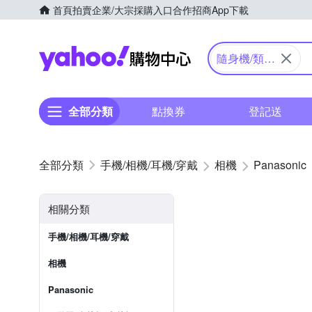
首頁
拍賣
企業/大宗採購入口
合作招商
App下載
Yahoo購物中心
隨身機/類單
眼
全部分類
點換券
登記送
手機/相機/耳機/穿戴
相機
Panasonic
相關分類
手機/相機/耳機/穿戴
相機
Panasonic