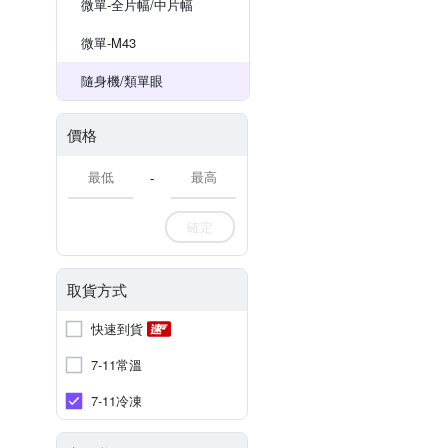
微單-全片幅/中片幅
微單-M43
隨身機/類單眼
價格
-
確定
取貨方式
快速到貨
7-11常溫
7-11冷凍