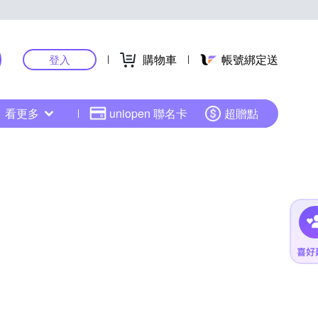
購物車
帳號綁定送
登入
看更多
uniopen 聯名卡
超贈點