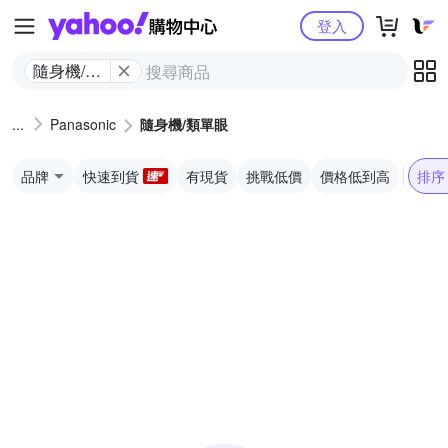
Yahoo購物中心
登入
隨身機/類
單眼
Panasonic
隨身機/類單眼
品牌
快速到貨
有現貨
挑戰低價
價格低到高
排序