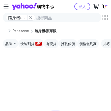
Yahoo購物中心
登入
隨身機/類
單眼
Panasonic
隨身機/類單眼
品牌
快速到貨
有現貨
挑戰低價
價格低到高
排序