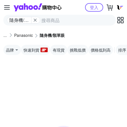
Yahoo購物中心
登入
隨身機/類
單眼
Panasonic
隨身機/類單眼
品牌
快速到貨
有現貨
挑戰低價
價格低到高
排序