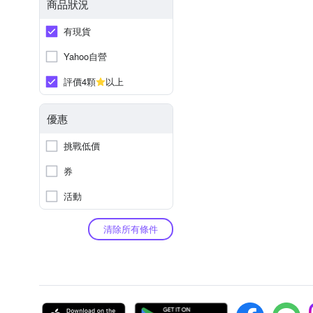
商品狀況
有現貨
Yahoo自營
評價4顆
以上
優惠
挑戰低價
券
活動
清除所有條件