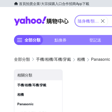
首頁
拍賣
企業/大宗採購入口
合作招商
App下載
Yahoo購物中心
隨身機/類單
眼
全部分類
點換券
登記送
手機/相機/耳機/穿戴
相機
Panasonic
相關分類
手機/相機/耳機/穿戴
相機
Panasonic