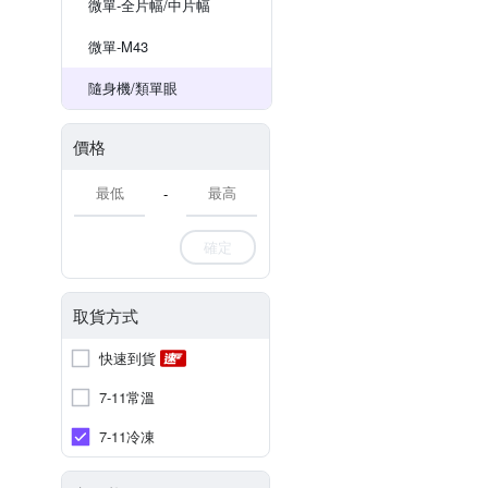
微單-全片幅/中片幅
微單-M43
隨身機/類單眼
價格
-
確定
取貨方式
快速到貨
7-11常溫
7-11冷凍