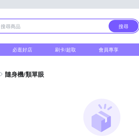
搜尋
必逛好店
刷卡/超取
會員專享
隨身機/類單眼