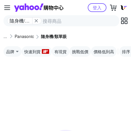
Yahoo購物中心
登入
隨身機/類
單眼
Panasonic
隨身機/類單眼
品牌
快速到貨
有現貨
挑戰低價
價格低到高
排序