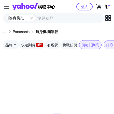
Yahoo購物中心
登入
隨身機/類
單眼
Panasonic
隨身機/類單眼
品牌
快速到貨
有現貨
挑戰低價
價格低到高
排序