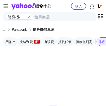
Yahoo購物中心
登入
隨身機/類
單眼
Panasonic
隨身機/類單眼
品牌
快速到貨
有現貨
挑戰低價
價格低到高
排序