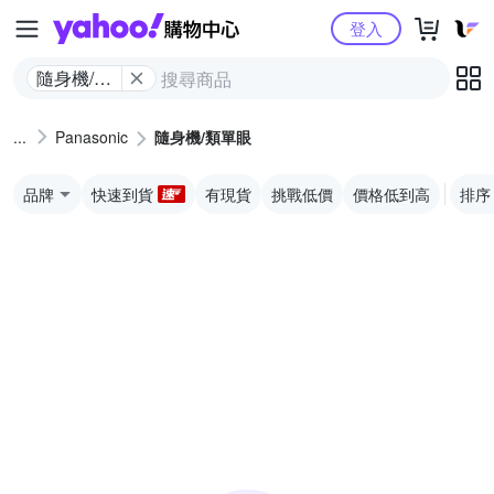
Yahoo購物中心
登入
隨身機/類
單眼
Panasonic
隨身機/類單眼
品牌
快速到貨
有現貨
挑戰低價
價格低到高
排序