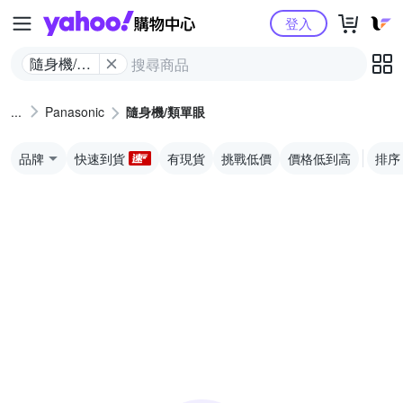
Yahoo購物中心
登入
隨身機/類
單眼
Panasonic
隨身機/類單眼
品牌
快速到貨
有現貨
挑戰低價
價格低到高
排序