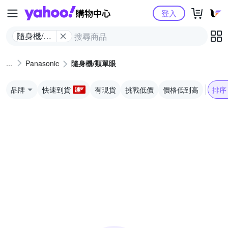
Yahoo購物中心
登入
隨身機/類
單眼
Panasonic
隨身機/類單眼
品牌
快速到貨
有現貨
挑戰低價
價格低到高
排序