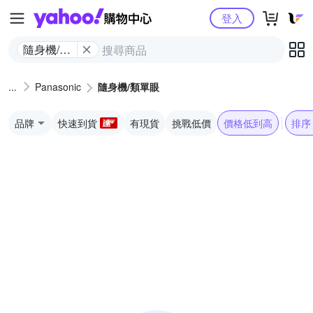
Yahoo購物中心
登入
隨身機/類
單眼
Panasonic
隨身機/類單眼
品牌
快速到貨
有現貨
挑戰低價
價格低到高
排序