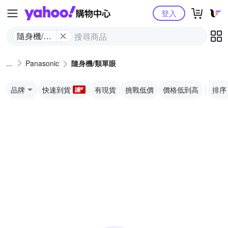
Yahoo購物中心
登入
隨身機/類
單眼
Panasonic
隨身機/類單眼
品牌
快速到貨
有現貨
挑戰低價
價格低到高
排序