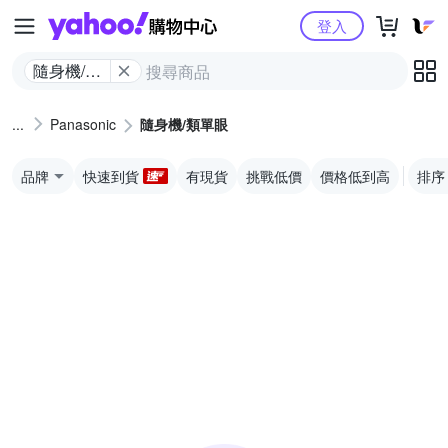
Yahoo購物中心
登入
隨身機/類
單眼
Panasonic
隨身機/類單眼
品牌
快速到貨
有現貨
挑戰低價
價格低到高
排序