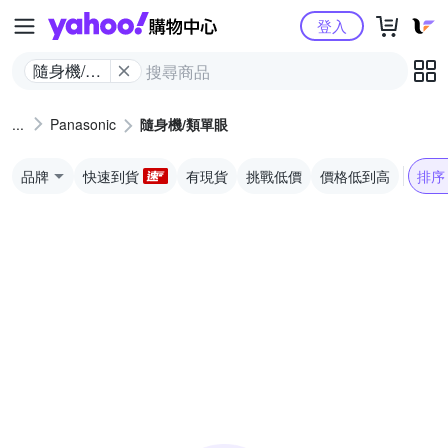
Yahoo購物中心
登入
隨身機/類
單眼
Panasonic
隨身機/類單眼
品牌
快速到貨
有現貨
挑戰低價
價格低到高
排序