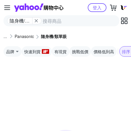
Yahoo購物中心
登入
隨身機/類
單眼
Panasonic
隨身機/類單眼
品牌
快速到貨
有現貨
挑戰低價
價格低到高
排序