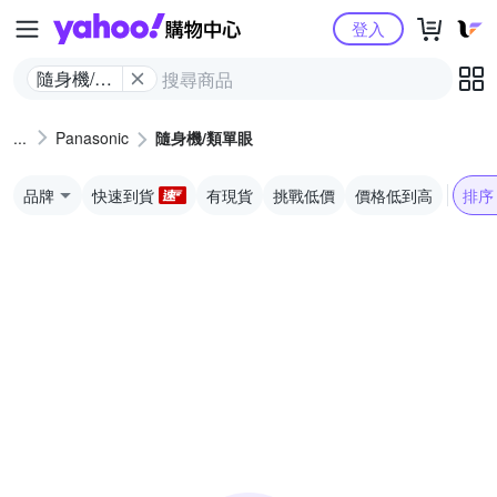
Yahoo購物中心
登入
隨身機/類
單眼
Panasonic
隨身機/類單眼
品牌
快速到貨
有現貨
挑戰低價
價格低到高
排序