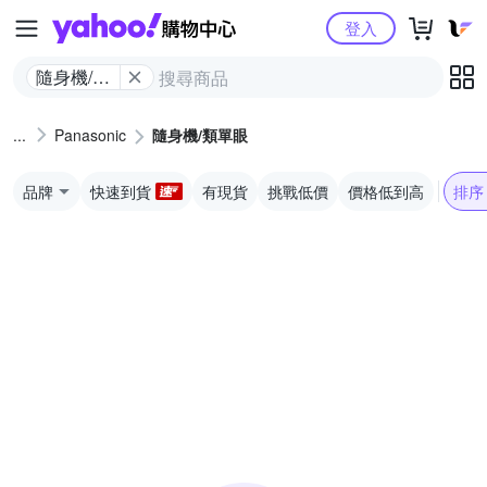
Yahoo購物中心
登入
隨身機/類
單眼
Panasonic
隨身機/類單眼
品牌
快速到貨
有現貨
挑戰低價
價格低到高
排序