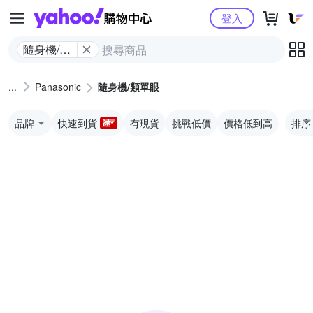
Yahoo購物中心
登入
隨身機/類
單眼
Panasonic
隨身機/類單眼
品牌
快速到貨
有現貨
挑戰低價
價格低到高
排序