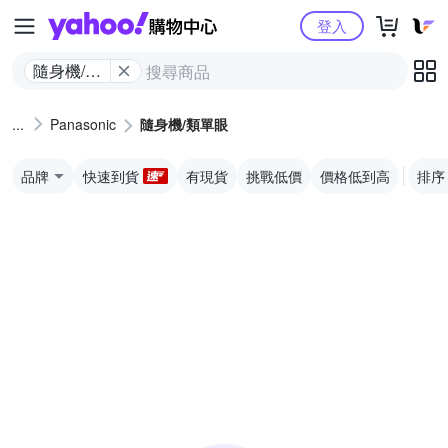
Yahoo購物中心
登入
隨身機/類
單眼
Panasonic
隨身機/類單眼
品牌
快速到貨
有現貨
挑戰低價
價格低到高
排序