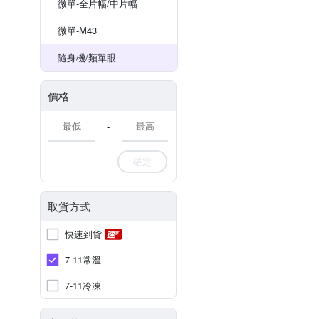
微單-全片幅/中片幅
微單-M43
隨身機/類單眼
價格
-
確定
取貨方式
快速到貨
7-11常溫
7-11冷凍