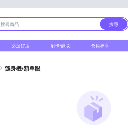
搜尋
必逛好店
刷卡/超取
會員專享
隨身機/類單眼