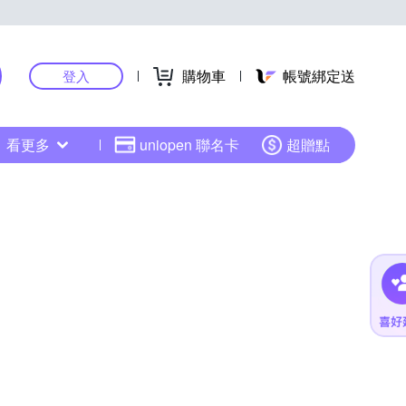
購物車
帳號綁定送
登入
看更多
uniopen 聯名卡
超贈點