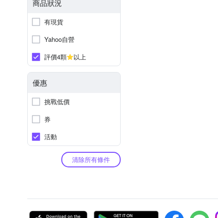
商品狀況
有現貨
Yahoo自營
評價4顆
以上
優惠
挑戰低價
券
活動
清除所有條件