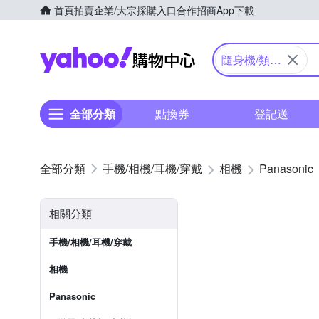
首頁
拍賣
企業/大宗採購入口
合作招商
App下載
Yahoo購物中心
隨身機/類單
眼
全部分類
點換券
登記送
手機/相機/耳機/穿戴
相機
Panasonic
相關分類
手機/相機/耳機/穿戴
相機
Panasonic