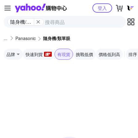
Yahoo購物中心
登入
隨身機/類
單眼
Panasonic
隨身機/類單眼
品牌
快速到貨
有現貨
挑戰低價
價格低到高
排序