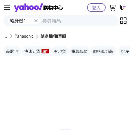
Yahoo購物中心
登入
隨身機/類
單眼
Panasonic
隨身機/類單眼
品牌
快速到貨
有現貨
挑戰低價
價格低到高
排序