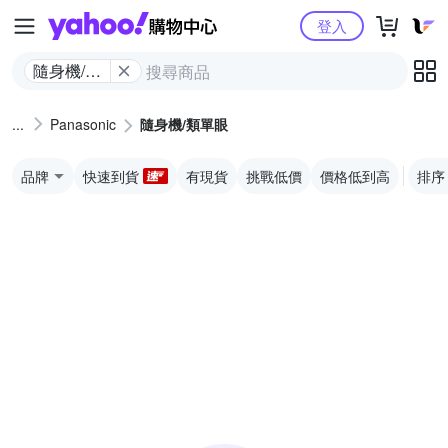
Yahoo購物中心
登入
隨身機/類
單眼
Panasonic
隨身機/類單眼
品牌
快速到貨
有現貨
挑戰低價
價格低到高
排序