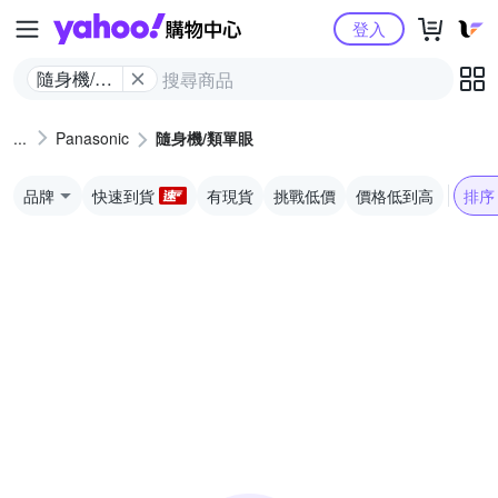
Yahoo購物中心
登入
隨身機/類
單眼
Panasonic
隨身機/類單眼
品牌
快速到貨
有現貨
挑戰低價
價格低到高
排序