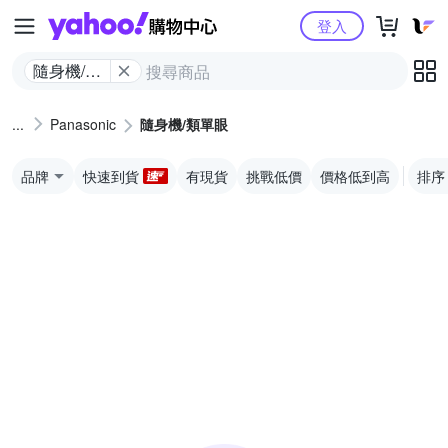
Yahoo購物中心
登入
隨身機/類
單眼
Panasonic
隨身機/類單眼
品牌
快速到貨
有現貨
挑戰低價
價格低到高
排序