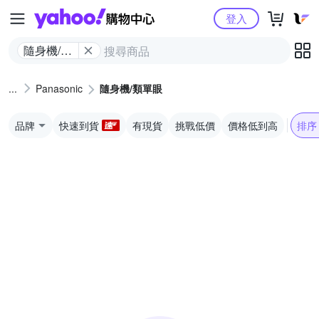
Yahoo購物中心
登入
隨身機/類
單眼
Panasonic
隨身機/類單眼
品牌
快速到貨
有現貨
挑戰低價
價格低到高
排序