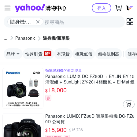
Yahoo購物中心
登入
隨身機/類
單眼
Panasonic
隨身機/類單眼
品牌
快速到貨
有現貨
挑戰低價
價格低到高
儲存
類單眼相機的嶄新境界
Panasonic LUMIX DC-FZ80D + EYLIN EY-15
清潔組 + SunLight ZY-2614相機包 + EirMai 銳
瑪 HD-100C電子除濕卡 FZ80D (公司貨)
18,000
$
券
Panasonic LUMIX FZ80D 類單眼相機 DC-FZ8
0D 公司貨
15,900
$
$
16,736
補貨中