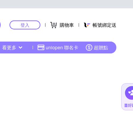
購物車
帳號綁定送
登入
看更多
uniopen 聯名卡
超贈點