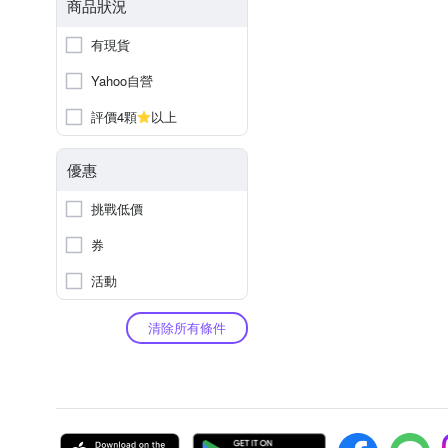
商品狀況
有現貨
Yahoo自營
評價4顆
以上
優惠
挑戰低價
券
活動
清除所有條件