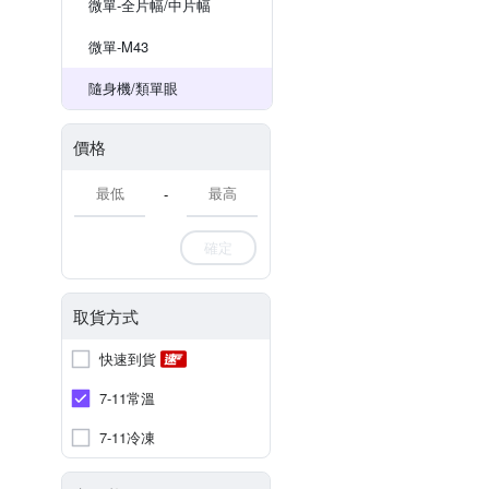
微單-全片幅/中片幅
微單-M43
隨身機/類單眼
價格
-
確定
取貨方式
快速到貨
7-11常溫
7-11冷凍