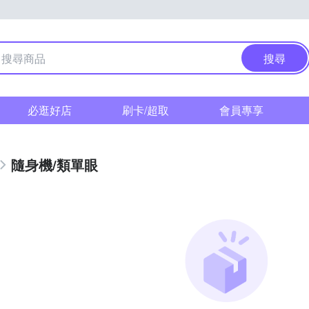
搜尋
必逛好店
刷卡/超取
會員專享
隨身機/類單眼