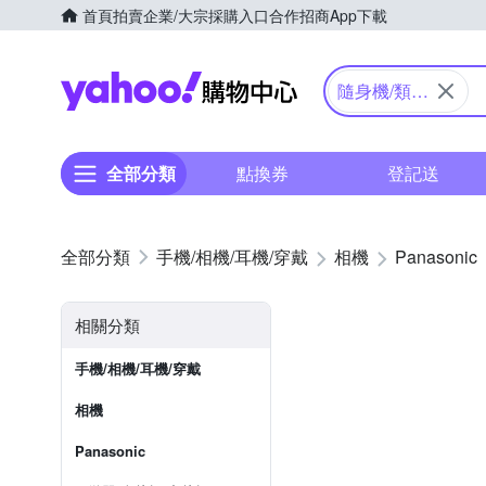
首頁
拍賣
企業/大宗採購入口
合作招商
App下載
Yahoo購物中心
隨身機/類單
眼
全部分類
點換券
登記送
手機/相機/耳機/穿戴
相機
Panasonic
相關分類
手機/相機/耳機/穿戴
相機
Panasonic