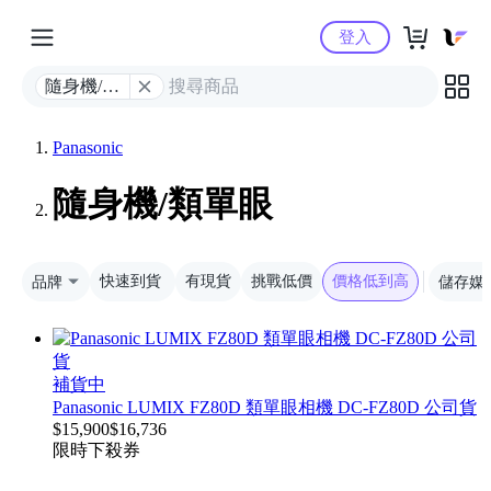
Yahoo購物中心
登入
隨身機/類
單眼
Panasonic
隨身機/類單眼
品牌
快速到貨
有現貨
挑戰低價
價格低到高
儲存媒
補貨中
Panasonic LUMIX FZ80D 類單眼相機 DC-FZ80D 公司貨
$
15,900
$
16,736
限時下殺
券