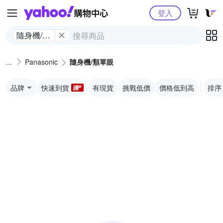
Yahoo購物中心
登入
隨身機/類
單眼
Panasonic
隨身機/類單眼
品牌
快速到貨
有現貨
挑戰低價
價格低到高
排序