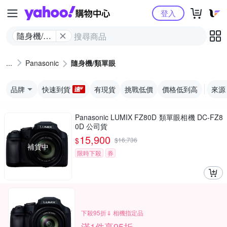
Yahoo購物中心
登入
隨身機/類
單眼
Panasonic
隨身機/類單眼
品牌
快速到貨
有現貨
挑戰低價
價格低到高
來源
Panasonic LUMIX FZ80D 類單眼相機 DC-FZ8
0D 公司貨
15,900
$
$
16,736
補貨中
限時下殺
券
下殺95折⇓ 相機指定品
滿1件享95折