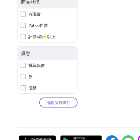
商品狀況
有現貨
Yahoo自營
評價4顆
以上
優惠
挑戰低價
券
活動
清除所有條件