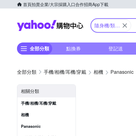
首頁
拍賣
企業/大宗採購入口
合作招商
App下載
Yahoo購物中心
隨身機/類單
眼
全部分類
點換券
登記送
手機/相機/耳機/穿戴
相機
Panasonic
相關分類
手機/相機/耳機/穿戴
相機
Panasonic