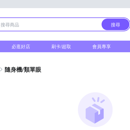
搜尋
必逛好店
刷卡/超取
會員專享
隨身機/類單眼