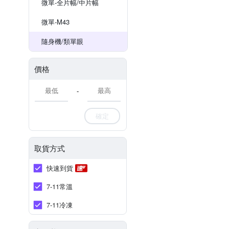
微單-全片幅/中片幅
微單-M43
隨身機/類單眼
價格
-
確定
取貨方式
快速到貨
7-11常溫
7-11冷凍