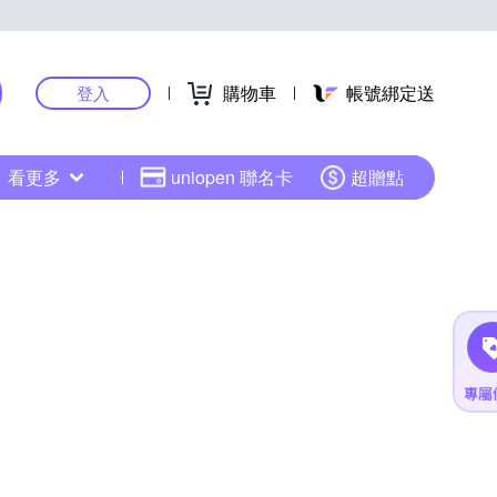
購物車
帳號綁定送
登入
看更多
uniopen 聯名卡
超贈點