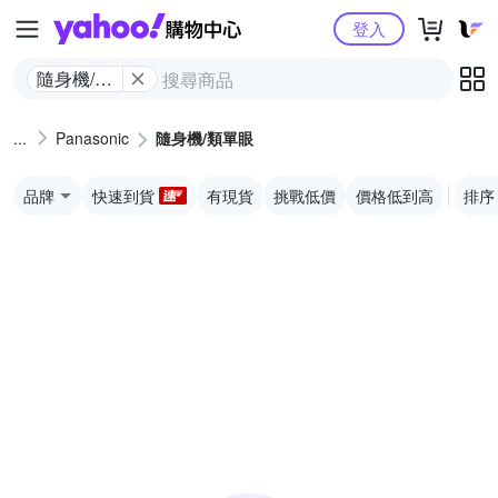
Yahoo購物中心
登入
隨身機/類
單眼
Panasonic
隨身機/類單眼
品牌
快速到貨
有現貨
挑戰低價
價格低到高
排序